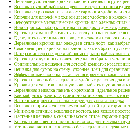
Двойные усиленные крючки: как они меняют игру на ры
Вешалки ручной работы из дерева: искусство в повседне
Вешалка с крючками и зеркалом: гармония удобства и ст
Крючки для ключей у входной двери: удобство в каждом
Декоративные металлические крючки для одежды: стиль 
Новостройка: выбор квартиры и порядок в доме с крючк
Крючки для ванной комнаты на стену: практичные решен
Где купить настенную вешалку с крючками недорого и с 
Деревянные крючки для одежды в стиле лофт: как выбрат
Самоклеящиеся крючки для ванной: как выбрать и устан
Патера в интерьере: древний элемент, который оживает 
Крючки для кухонных полотенец: как выбрать и установ
Оригинальные вешалки для детской комнаты: креативные
Вешалка для сумок на стену: удобные идеи для организа
Эффективные способы размещения крючков в компактно
Крючки на дверь без сверления: удобные решения для ор
Крючки для халатов в ванную: как выбрать и установить
Деревянная вешалка-панель с крючками: идеальное реше
Как выбрать крючки, гармонично вписывающиеся в инте
Настенные крючки в спальне: идеи для уюта и порядка
Вешалки в прихожую: современный дизайн для гармонич
Минималистичные вешалки: простота, меняющая простра
Настенная вешалка в скандинавском стиле: гармония фо
Крючки повышенной прочности: опора для тяжёлых груз
Установка настенных крючков без сверления: надежные 