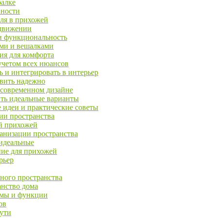
балке
вности
иля в прихожей
 движении
и функциональность
ами и вешалками
ия для комфорта
учетом всех нюансов
ь и интегрировать в интерьер
овить надежно
в современном дизайне
ить идеальные варианты
 идеи и практические советы
ции пространства
й прихожей
ганизации пространства
 идеальные
ние для прихожей
рьер
ного пространства
нство дома
рмы и функции
ов
пути