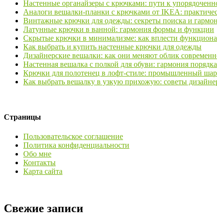
Настенные органайзеры с крючками: пути к упорядочен
Аналоги вешалки-планки с крючками от IKEA: практичес
Винтажные крючки для одежды: секреты поиска и гармо
Латунные крючки в ванной: гармония формы и функции
Скрытые крючки в минимализме: как вплести функциона
Как выбрать и купить настенные крючки для одежды
Дизайнерские вешалки: как они меняют облик современн
Настенная вешалка с полкой для обуви: гармония порядка
Крючки для полотенец в лофт-стиле: промышленный шар
Как выбрать вешалку в узкую прихожую: советы дизайне
Страницы
Пользовательское соглашение
Политика конфиденциальности
Обо мне
Контакты
Карта сайта
Свежие записи