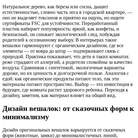
Натуральное дерево, как береза или сосна, дышит
естественностью, словно часть леса в городской квартире, —
оно не выделяет токсинов и приятно на ощупь, но ищите
сертификаты FSC для устойчивости. Переработанный
пластик набирает популярность: яркий, как конфеты, и
безопасный, он снижает экологический след, побуждая
родителей к осознанному выбору. В интерьерах такие
вешалки гармонируют с органическим дизайном, где все
элементы — от ковра до штор — подчеркивают связь с
природой. Практика показывает, что дети в таких комнатах
реже страдают от аллергий, а родители спокойны за качество
воздуха. Сравнивая с синтетикой, экологичные варианты
дороже, но их ценность в долгосрочной пользе. Аналогия с
едой: как органические продукты питают тело, так эти
материалы питают пространство. Выбор — это инвестиция в
будущее, где комната растит здорового ребенка. Переходя к
дизайну, заметим, как материал влияет на общий вид.
Дизайн вешалок: от сказочных форм к
минимализму
Дизайн оригинальных вешалок варьируется от сказочных
форм (животные, замки) до минималистичных линий,