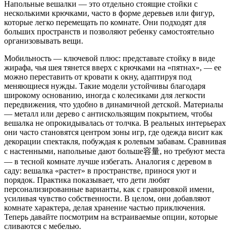
Напольные вешалки — это отдельно стоящие стойки с
несколькими крючками, часто в форме деревьев или фигур,
которые легко перемещать по комнате. Они подходят для
больших пространств и позволяют ребенку самостоятельно
организовывать вещи.
Мобильность — ключевой плюс: представьте стойку в виде
жирафа, чья шея тянется вверх с крючками на «пятнах», — ее
можно переставить от кровати к окну, адаптируя под
меняющиеся нужды. Такие модели устойчивы благодаря
широкому основанию, иногда с колесиками для легкости
передвижения, что удобно в динамичной детской. Материалы
— металл или дерево с антискользящим покрытием, чтобы
вешалка не опрокидывалась от толчка. В реальных интерьерах
они часто становятся центром зоны игр, где одежда висит как
декорации спектакля, побуждая к ролевым забавам. Сравнивая
с настенными, напольные дают больше容量, но требуют места
— в тесной комнате лучше избегать. Аналогия с деревом в
саду: вешалка «растет» в пространстве, принося уют и
порядок. Практика показывает, что дети любят
персонализированные варианты, как с гравировкой имени,
усиливая чувство собственности. В целом, они добавляют
комнате характера, делая хранение частью приключения.
Теперь давайте посмотрим на встраиваемые опции, которые
сливаются с мебелью.