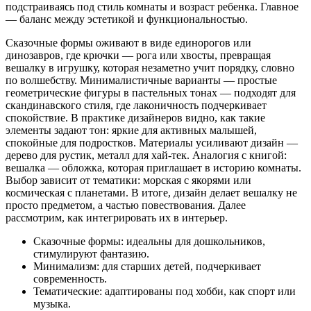
подстраиваясь под стиль комнаты и возраст ребенка. Главное
— баланс между эстетикой и функциональностью.
Сказочные формы оживают в виде единорогов или
динозавров, где крючки — рога или хвосты, превращая
вешалку в игрушку, которая незаметно учит порядку, словно
по волшебству. Минималистичные варианты — простые
геометрические фигуры в пастельных тонах — подходят для
скандинавского стиля, где лаконичность подчеркивает
спокойствие. В практике дизайнеров видно, как такие
элементы задают тон: яркие для активных малышей,
спокойные для подростков. Материалы усиливают дизайн —
дерево для рустик, металл для хай-тек. Аналогия с книгой:
вешалка — обложка, которая приглашает в историю комнаты.
Выбор зависит от тематики: морская с якорями или
космическая с планетами. В итоге, дизайн делает вешалку не
просто предметом, а частью повествования. Далее
рассмотрим, как интегрировать их в интерьер.
Сказочные формы: идеальны для дошкольников,
стимулируют фантазию.
Минимализм: для старших детей, подчеркивает
современность.
Тематические: адаптированы под хобби, как спорт или
музыка.