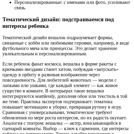
Персонализированные: с именами или фото, усиливают
связь.
Тематический дизайн: подстраиваемся под
интересы ребенка
Тематический дизайн вешалок подразумевает формы,
связанные с хобби или любимыми героями, например, в виде
футбольного мяча или принцессы. Это делает хранение
увлекательным и персонализированным.
Если ребенок фанат космоса, вешалка в форме ракеты с
крючками-звездами станет хитом, побуждая «запускать»
одежду в орбиту и развивая воображение через
повседневность. Для любителей животных — модели с
лапками или ушками, где каждый элемент — как живое
существо в комнате. В интерьерах такие вешалки
интегрируются seamlessly, дополняя обои или текстиль в той
же теме. Практика экспертов подчеркивает: тематика
повышает мотивацию к уборке, превращая рутину в игру.
Сравнивая с универсальными, тематические требуют
обновления по мере роста интересов, но их радость окупает.
Аналогия с театром: вешалка — актер, вписывающийся в
сценарий комнаты. Выбор — ключ к гармонии, где интересы
ребенка на первом месте. Теперь давайте поговорим о