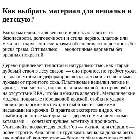
Как выбрать материал для вешалки в
детскую?
Выбор материала для вешалки в детскую зависит от
безопасности, долговечности и стиля: дерево, пластик или
металл с закругленными краями обеспечивают надежность без
риска травм. Оптимально — экологичные варианты без
вредных покрытий.
Дерево привлекает теплотой и натуральностью, как старый
дубовый ствол в лесу сказок, — оно прочное, но требует ухода
от влаги, чтобы не деформировалось в детской с ее вечными
лужами от пролитого сока. Пластиковые вешалки легкие и
яркие, легко моются, идеальны для малышей, но проверяйте
на отсутствие BPA, чтобы избежать аллергий. Металлические
модели, покрытые порошковой краской, стойки к ударам,
словно рыцарские доспехи, но выбирайте с мягкими
насадками на крючки. В практике экспертов видно, что
комбинированные материалы — дерево с металлическими
вставками — сочетают лучшее: эстетику и прочность.
Учитывайте возраст: для toddler’ов — мягкие, для старших —
более строгие. Аналогия с игрушками: вешалка должна быть
как любимый конструктор — безопасной и вдохновляющей.