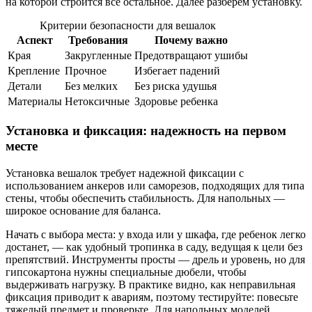
на которой строится все остальное. Далее разберем установку.
Критерии безопасности для вешалок
Аспект
Требования
Почему важно
Края
Закругленные
Предотвращают ушибы
Крепление
Прочное
Избегает падений
Детали
Без мелких
Без риска удушья
Материалы
Нетоксичные
Здоровье ребенка
Установка и фиксация: надежность на первом
месте
Установка вешалок требует надежной фиксации с
использованием анкеров или саморезов, подходящих для типа
стены, чтобы обеспечить стабильность. Для напольных —
широкое основание для баланса.
Начать с выбора места: у входа или у шкафа, где ребенок легко
достанет, — как удобный тропинка в саду, ведущая к цели без
препятствий. Инструменты просты — дрель и уровень, но для
гипсокартона нужны специальные дюбели, чтобы
выдерживать нагрузку. В практике видно, как неправильная
фиксация приводит к авариям, поэтому тестируйте: повесьте
тяжелый предмет и проверьте. Для напольных моделей