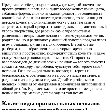
Представьте себе детскую комнату, где каждый элемент не
просто функционален, но и будит воображение: яркие цвета,
забавные формы, словно из сказки, делают повседневность
волшебной. А если вы ищете вдохновение, то вешалки для
детской комнаты оригинальные могут стать тем самым
акцентом, который превратит хаос одежды в организованный
уголок творчества, где ребенок сам с удовольствием
развешивает вещи. Такие детали не только упрощают жизнь
родителям, но и развивают у малышей чувство порядка через
игру, превращая рутину в приключение. В этой статье
разберем, как выбрать вешалки, которые гармонично
впишутся в пространство, подчеркнут стиль комнаты и даже
станут частью развивающих элементов. От простых
handmade-идей до дизайнерских новинок — все это поможет
создать атмосферу, где ребенок чувствует себя героем своей
истории. Главное — учитывать возраст, интересы и
безопасность, чтобы вешалка не просто висела на стене, а
радовала глаз и служила годами. Давайте разберемся в
нюансах, начиная от материалов и заканчивая интеграцией в
общий дизайн. Ведь детская — это не просто помещение, а
целый мир, где мелкие детали задают тон всему.
Какие виды оригинальных вешалок