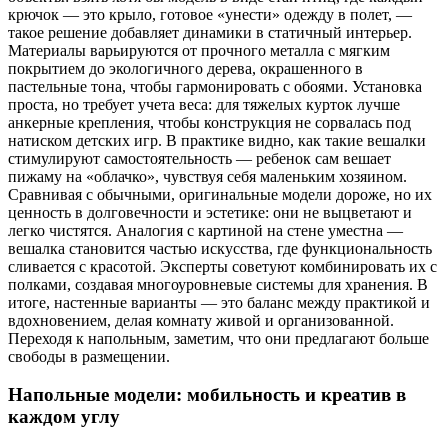
крючок — это крыло, готовое «унести» одежду в полет, —
такое решение добавляет динамики в статичный интерьер.
Материалы варьируются от прочного металла с мягким
покрытием до экологичного дерева, окрашенного в
пастельные тона, чтобы гармонировать с обоями. Установка
проста, но требует учета веса: для тяжелых курток лучше
анкерные крепления, чтобы конструкция не сорвалась под
натиском детских игр. В практике видно, как такие вешалки
стимулируют самостоятельность — ребенок сам вешает
пижаму на «облачко», чувствуя себя маленьким хозяином.
Сравнивая с обычными, оригинальные модели дороже, но их
ценность в долговечности и эстетике: они не выцветают и
легко чистятся. Аналогия с картиной на стене уместна —
вешалка становится частью искусства, где функциональность
сливается с красотой. Эксперты советуют комбинировать их с
полками, создавая многоуровневые системы для хранения. В
итоге, настенные варианты — это баланс между практикой и
вдохновением, делая комнату живой и организованной.
Переходя к напольным, заметим, что они предлагают больше
свободы в размещении.
Напольные модели: мобильность и креатив в
каждом углу