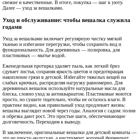
свежие и качественные. В итоге, покупка — шаг к уюту.
Далее — уход за вешалками.
Уход и обслуживание: чтобы вешалка служила
годами
Уход за вешалками включает регулярную чистку мягкой
тканью и избегание перегрузки, чтобы сохранить вид и
функциональность. Для деревянных — полировка, для
пластиковых — мытье водой.
Еженедельная протирка удаляет пыль, как легкий бриз
сдувает листья, сохраняя яркость цветов и предотвращая
накопление грязи в детской. Избегайте тяжелых вещей на
слабых крючках, распределяя нагрузку равномерно. Для
деревянных вешалок используйте натуральные масла для
блеска, словно уход за антиквариатом. Пластиковые моются
просто, но сушите тщательно, чтобы не осталось влаги. В
практике видно, как правильный уход продлевает жизнь:
вешалка выглядит новой через годы. Аналогия с садом: полив
и обрезка дают рост. Это простые шаги, обеспечивающие
долговечность. Переходим к выводу.
В заключение, оригинальные вешалки для детской комнаты —
это не просто аксессуар, а инструмент, который формирует