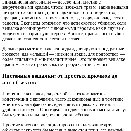
внимание на материалы — дерево или пластик с
закругленными краями, чтобы избежать травм. Такие вешалки
не просто хранят вещи, они вдохновляют на творчество,
превращая комнату в пространство, где порядок рождается из
радости. Эксперты отмечают, что дети охотнее убирают, если
вешалка ассоциируется с любимыми героями, как в случае с
моделями в форме супергероев. В итоге, правильный выбор
делает повседневность легче и веселее.
Дальше рассмотрим, как эти виды адаптируются под разные
возраста: для малышей — низкие и яркие, для подростков —
более стильные и минималистичные. Это позволяет вешалке
«расти» вместе с ребенком, не требуя частой замены.
Настенные вешалки: от простых крючков до
арт-объектов
Настенные вешалки для детской — это компактные
конструкции с крючками, часто декорированные в тематике
животных или фантазий, крепящиеся прямо к стене для
удобного доступа. Они идеальны для экономии места и могут
быть установлены на уровне роста ребенка.
Простые крючки эволюционировали в настоящие арт-
объекты: взять хотя бы модель в виде стаи птиц, где каждый