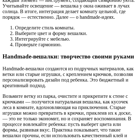
каждый элемент — инструмент, создающий симфонию уюта.
Учитывайте освещение — вешалка у окна оживает в лучах
солнца. В итоге, интеграция делает комнату цельной, где
порядок — естественно. Далее — о handmade-идеях.
Определите стиль комнаты.
Выберите цвет и форму вешалки.
Интегрируйте с мебелью.
Проверьте гармонию.
Handmade-вешалки: творчество своими руками
Handmade-вешалки создаются из подручных материалов, как
ветки или старые игрушки, с креплением крючков, позволяя
персонализировать дизайн под ребенка. Это бюджетный и
креативный подход.
Возьмите ветку из парка, очистите и прикрепите к стене с
крючками — получится натуральная вешалка, как кусочек
леса в комнате, вдохновляющая на приключения. Старые
игрушки можно превратить в крючки, приклеив их к доске,
— это не только экономит, но и сохраняет воспоминания. В
процессе вовлекайте ребенка: пусть выберет цвета или
формы, развивая вкус. Практика показывает, что такие
вешалки прочны, если использовать качественный клей и