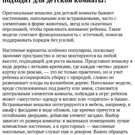
подходят для детской комнаты?
Оригинальные вешалки для детской комнаты бывают
настенными, напольными или встраиваемыми, часто с
элементами в форме животных, звезд или сказочных
персонажей, чтобы привлекать внимание ребенка. Такие
модели сочетают функциональность с эстетикой, помогая
поддерживать порядок без усилий.
Настенные варианты особенно популярны, поскольку
экономят пространство и легко монтируются на любой
высоте, подходящей для роста малыша. Представьте вешалку в
виде дерева с ветками-крючками, где каждая «ветвь» держит
куртку или рюкзак, — это не только практично, но и учит
ребенка ассоциировать уборку с природой, словно он
развешивает плоды на волшебном дереве. Напольные модели,
вроде стилизованных под ракету или замок, становятся
центральным элементом комнаты, побуждая к игре: ребенок
может «запустить» одежду в космос или «спрятать» в башне.
Встраиваемые вешалки интегрируются в мебель, например, в
шкаф с фасадами в виде облаков, где крючки прячутся за
потайными дверцами, добавляя элемент загадки. Выбор
зависит от размера комнаты: в маленьких помещениях лучше
компактные настенные, а в просторных — массивные
напольные, которые служат еще и декором. Важно обращать