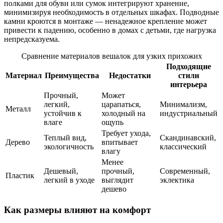
полками для обуви или сумок интегрируют хранение,
минимизируя необходимость в отдельных шкафах. Подводные
камни кроются в монтаже — ненадежное крепление может
привести к падению, особенно в домах с детьми, где нагрузка
непредсказуема.
Сравнение материалов вешалок для узких прихожих
Подходящие
Материал
Преимущества
Недостатки
стили
интерьера
Прочный,
Может
легкий,
царапаться,
Минимализм,
Металл
устойчив к
холодный на
индустриальный
влаге
ощупь
Требует ухода,
Теплый вид,
Скандинавский,
Дерево
впитывает
экологичность
классический
влагу
Менее
Дешевый,
прочный,
Современный,
Пластик
легкий в уходе
выглядит
эклектика
дешево
Как размеры влияют на комфорт