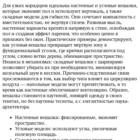
Для узких коридоров идеальны настенные и угловые вешалки,
которые экономят пол и используют вертикаль, а также
складные модели для гибкости. Они сочетают компактность с
вместительностью, не жертвуя стилем. Развивая мысль,
настенные варианты крепятся напрямую к стене, освобождая
пол и создавая эффект парения, что особенно ценно в
прихожих без окон. Практические примеры демонстрируют,
как угловая вешалка превращает мертвую зону в
функциональный уголок, где крючки располагаются под
углом, словно ветви дерева, обнимающие пространство.
Нюансы в механизмах: складные вешалки с шарнирами
позволяют убирать их при необходимости, минимизируя
визуальный шум в несезон. Причинно-следственные связи
прослеживаются в том, как выбор типа влияет на циркуляцию
воздуха — напольные модели могут препятствовать, в то
время как настенные обеспечивают вентиляцию. Образно,
вешалка становится паутиной, ловящей одежду в своих
тенетах, но без паутины тесноты, а с элегантностью паука-
архитектора.
Настенные вешалки: фиксированные, экономят
пространство.
Угловые модели: используют углы, увеличивая
полезную площадь.
Складные варианты: для сезонного хранения,