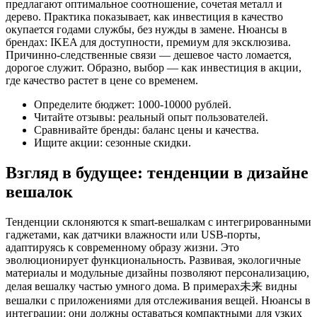
предлагают оптимальное соотношение, сочетая металл и
дерево. Практика показывает, как инвестиция в качество
окупается годами службы, без нужды в замене. Нюансы в
брендах: IKEA для доступности, премиум для эксклюзива.
Причинно-следственные связи — дешевое часто ломается,
дорогое служит. Образно, выбор — как инвестиция в акции,
где качество растет в цене со временем.
Определите бюджет: 1000-10000 рублей.
Читайте отзывы: реальный опыт пользователей.
Сравнивайте бренды: баланс цены и качества.
Ищите акции: сезонные скидки.
Взгляд в будущее: тенденции в дизайне
вешалок
Тенденции склоняются к smart-вешалкам с интегрированными
гаджетами, как датчики влажности или USB-порты,
адаптируясь к современному образу жизни. Это
эволюционирует функциональность. Развивая, экологичные
материалы и модульные дизайны позволяют персонализацию,
делая вешалку частью умного дома. В примерах未来 видны
вешалки с приложениями для отслеживания вещей. Нюансы в
интеграции: они должны оставаться компактными для узких