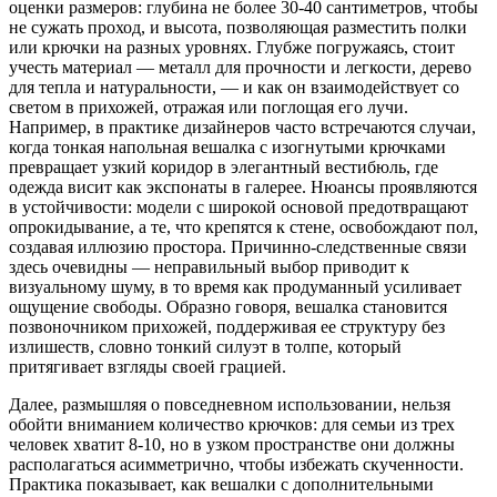
оценки размеров: глубина не более 30-40 сантиметров, чтобы
не сужать проход, и высота, позволяющая разместить полки
или крючки на разных уровнях. Глубже погружаясь, стоит
учесть материал — металл для прочности и легкости, дерево
для тепла и натуральности, — и как он взаимодействует со
светом в прихожей, отражая или поглощая его лучи.
Например, в практике дизайнеров часто встречаются случаи,
когда тонкая напольная вешалка с изогнутыми крючками
превращает узкий коридор в элегантный вестибюль, где
одежда висит как экспонаты в галерее. Нюансы проявляются
в устойчивости: модели с широкой основой предотвращают
опрокидывание, а те, что крепятся к стене, освобождают пол,
создавая иллюзию простора. Причинно-следственные связи
здесь очевидны — неправильный выбор приводит к
визуальному шуму, в то время как продуманный усиливает
ощущение свободы. Образно говоря, вешалка становится
позвоночником прихожей, поддерживая ее структуру без
излишеств, словно тонкий силуэт в толпе, который
притягивает взгляды своей грацией.
Далее, размышляя о повседневном использовании, нельзя
обойти вниманием количество крючков: для семьи из трех
человек хватит 8-10, но в узком пространстве они должны
располагаться асимметрично, чтобы избежать скученности.
Практика показывает, как вешалки с дополнительными