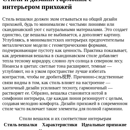
интерьером прихожей
Стиль вешалки должен эхом отзываться на общий дизайн
прихожей, будь то минимализм с чистыми линиями или
скандинавский уют с натуральными материалами. Это создает
единство, где вешалка не выбивается, а дополняет картину.
Углубляясь, в минималистских интерьерах предпочтительны
металлические модели с геометрическими формами,
подчеркивающие пустоту как ценность. Практика показывает,
как деревянная вешалка в скандинавском стиле добавляет
тепла тесному коридору, словно луч солнца в северном лесу.
Нюансы в цветах: светлые тона расширяют, темные —
углубляют, но в узком пространстве лучше избегать
контрастов, чтобы не дробить視野. Причинно-следственные
связи видны в том, как стиль влияет на настроение —
хаотичный дизайн усиливает тесноту, гармоничный —
растворяет ее. Образно, вешалка становится нотой в
симфонии интерьера, где каждая линия резонирует с целым,
создавая мелодию комфорта. Дизайн прихожей в современном
стиле часто включает такие элементы для полной гармонии.
Стили вешалок и их соответствие интерьерам
Стиль вешалки
Характеристики
Идеальные прихожие