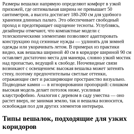
Размеры вешалки напрямую определяют комфорт в узкой
прихожей, где оптимальная ширина не превышает 50
сантиметров, а высота достигает 180-200 см для удобного
хранения длинных пальто. Это обеспечивает свободный
проход и предотвращает ощущение тесноты. Углубляясь,
дизайнеры отмечают, что компактные модели с
телескопическими элементами позволяют адаптировать
конструкцию под сезонные нужды — удлинять для зимней
одежды или укорачивать летом. В примерах из практики
видно, как вешалка шириной 40 см в коридоре шириной 90 см
оставляет достаточно места для маневра, словно узкий мостик
над пропастью, ведущий к свободе. Неочевидные связи
возникают с освещением: высокая вешалка может затенять
стену, поэтому предпочтительны светлые оттенки,
отражающие свет и расширяющие пространство визуально.
Подводные камни — в игнорировании пропорций: слишком
высокая модель делает потолок ниже, усиливая
клаустрофобию. Аналогия с деревом в саду уместна — оно
растет вверх, не занимая землю, так и вешалка возносится,
освобождая пол для других элементов интерьера.
Типы вешалок, подходящие для узких
коридоров