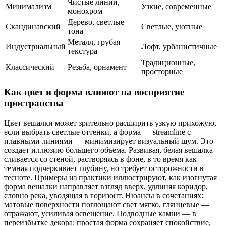
Чистые линии,
Минимализм
Узкие, современные
монохром
Дерево, светлые
Скандинавский
Светлые, уютные
тона
Металл, грубая
Индустриальный
Лофт, урбанистичные
текстура
Традиционные,
Классический
Резьба, орнамент
просторные
Как цвет и форма влияют на восприятие
пространства
Цвет вешалки может зрительно расширить узкую прихожую,
если выбрать светлые оттенки, а форма — streamline с
плавными линиями — минимизирует визуальный шум. Это
создает иллюзию большего объема. Развивая, белая вешалка
сливается со стеной, растворяясь в фоне, в то время как
темная подчеркивает глубину, но требует осторожности в
тесноте. Примеры из практики иллюстрируют, как изогнутая
форма вешалки направляет взгляд вверх, удлиняя коридор,
словно река, уводящая в горизонт. Нюансы в сочетаниях:
матовые поверхности поглощают свет мягко, глянцевые —
отражают, усиливая освещение. Подводные камни — в
переизбытке декора: простая форма сохраняет спокойствие,