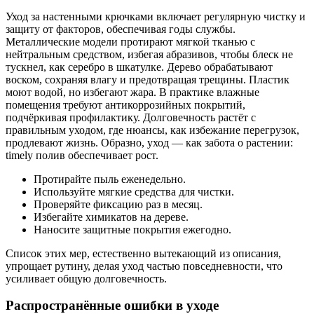
Уход за настенными крючками включает регулярную чистку и
защиту от факторов, обеспечивая годы службы.
Металлические модели протирают мягкой тканью с
нейтральным средством, избегая абразивов, чтобы блеск не
тускнел, как серебро в шкатулке. Дерево обрабатывают
воском, сохраняя влагу и предотвращая трещины. Пластик
моют водой, но избегают жара. В практике влажные
помещения требуют антикоррозийных покрытий,
подчёркивая профилактику. Долговечность растёт с
правильным уходом, где нюансы, как избежание перегрузок,
продлевают жизнь. Образно, уход — как забота о растении:
timely полив обеспечивает рост.
Протирайте пыль еженедельно.
Используйте мягкие средства для чистки.
Проверяйте фиксацию раз в месяц.
Избегайте химикатов на дереве.
Наносите защитные покрытия ежегодно.
Список этих мер, естественно вытекающий из описания,
упрощает рутину, делая уход частью повседневности, что
усиливает общую долговечность.
Распространённые ошибки в уходе