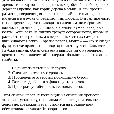
дрели, гипсокартон — специальных дюбелей, чтобы крючок
держался крепко, как корни дерева в земле. Шаги просты:
разметка, сверление, вставка креплений и фиксация, но
нюансы в нагрузке определяют тип дюбеля. В практике часто
игнорируют вес, что приводит к падениям, подчёркивая
важность расчёта — для тяжёлых вещей нужны анкерные
болты. Установка на плитку требует осторожности, чтобы не
расколоть поверхность, а в деревянных стенах саморезы
ввинчиваются легко. Образно говоря, монтаж — как закладка
фундамента: правильный подход гарантирует стабильность.
Глубже вникая, обнаруживаем взаимосвязи с материалом
крючка — металлический выдержит больше, если фиксация
надёжна.
Оцените тип стены и нагрузку.
Сделайте разметку с уровнем.
Просверлите отверстия подходящим буром.
Вставьте дюбели и зафиксируйте крючок.
Проверьте устойчивость тестовым весом.
Этот список шагов, вытекающий из описания процесса,
упрощает установку, превращая её в последовательное
действие, где каждый этап строится на предыдущем,
обеспечивая результат без сюрпризов.