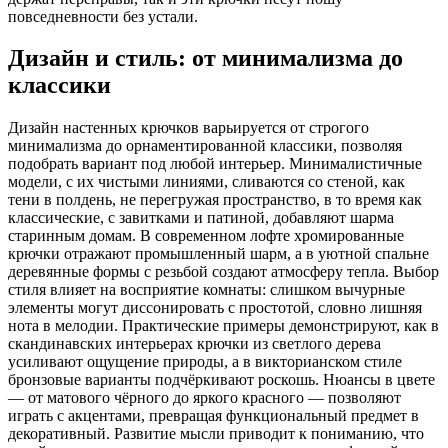
повседневности без устали.
Дизайн и стиль: от минимализма до
классики
Дизайн настенных крючков варьируется от строгого
минимализма до орнаментированной классики, позволяя
подобрать вариант под любой интерьер. Минималистичные
модели, с их чистыми линиями, сливаются со стеной, как
тени в полдень, не перегружая пространство, в то время как
классические, с завитками и патиной, добавляют шарма
старинным домам. В современном лофте хромированные
крючки отражают промышленный шарм, а в уютной спальне
деревянные формы с резьбой создают атмосферу тепла. Выбор
стиля влияет на восприятие комнаты: слишком вычурные
элементы могут диссонировать с простотой, словно лишняя
нота в мелодии. Практические примеры демонстрируют, как в
скандинавских интерьерах крючки из светлого дерева
усиливают ощущение природы, а в викторианском стиле
бронзовые варианты подчёркивают роскошь. Нюансы в цвете
— от матового чёрного до яркого красного — позволяют
играть с акцентами, превращая функциональный предмет в
декоративный. Развитие мысли приводит к пониманию, что