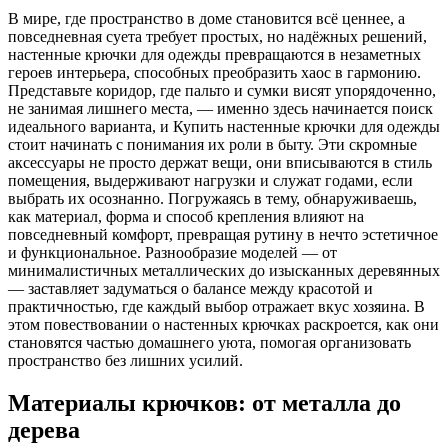
В мире, где пространство в доме становится всё ценнее, а
повседневная суета требует простых, но надёжных решений,
настенные крючки для одежды превращаются в незаметных
героев интерьера, способных преобразить хаос в гармонию.
Представьте коридор, где пальто и сумки висят упорядоченно,
не занимая лишнего места, — именно здесь начинается поиск
идеального варианта, и Купить настенные крючки для одежды
стоит начинать с понимания их роли в быту. Эти скромные
аксессуары не просто держат вещи, они вписываются в стиль
помещения, выдерживают нагрузки и служат годами, если
выбрать их осознанно. Погружаясь в тему, обнаруживаешь,
как материал, форма и способ крепления влияют на
повседневный комфорт, превращая рутину в нечто эстетичное
и функциональное. Разнообразие моделей — от
минималистичных металлических до изысканных деревянных
— заставляет задуматься о балансе между красотой и
практичностью, где каждый выбор отражает вкус хозяина. В
этом повествовании о настенных крючках раскроется, как они
становятся частью домашнего уюта, помогая организовать
пространство без лишних усилий.
Материалы крючков: от металла до
дерева