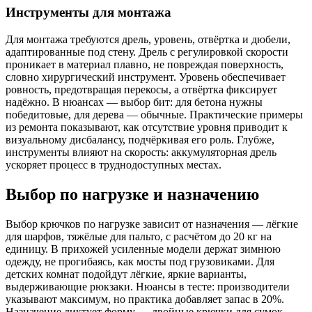
Инструменты для монтажа
Для монтажа требуются дрель, уровень, отвёртка и дюбели,
адаптированные под стену. Дрель с регулировкой скорости
проникает в материал плавно, не повреждая поверхность,
словно хирургический инструмент. Уровень обеспечивает
ровность, предотвращая перекосы, а отвёртка фиксирует
надёжно. В нюансах — выбор бит: для бетона нужны
победитовые, для дерева — обычные. Практические примеры
из ремонта показывают, как отсутствие уровня приводит к
визуальному дисбалансу, подчёркивая его роль. Глубже,
инструменты влияют на скорость: аккумуляторная дрель
ускоряет процесс в труднодоступных местах.
Выбор по нагрузке и назначению
Выбор крючков по нагрузке зависит от назначения — лёгкие
для шарфов, тяжёлые для пальто, с расчётом до 20 кг на
единицу. В прихожей усиленные модели держат зимнюю
одежду, не прогибаясь, как мосты под грузовиками. Для
детских комнат подойдут лёгкие, яркие варианты,
выдерживающие рюкзаки. Нюансы в тесте: производители
указывают максимум, но практика добавляет запас в 20%.
Назначение диктует форму — двойные крючки для сумок,