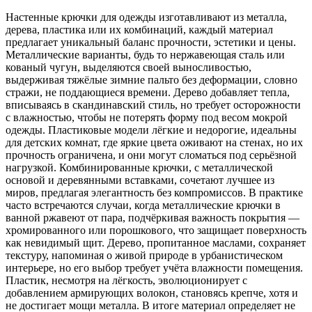
Настенные крючки для одежды изготавливают из металла,
дерева, пластика или их комбинаций, каждый материал
предлагает уникальный баланс прочности, эстетики и цены.
Металлические варианты, будь то нержавеющая сталь или
кованый чугун, выделяются своей выносливостью,
выдерживая тяжёлые зимние пальто без деформации, словно
стражи, не поддающиеся времени. Дерево добавляет тепла,
вписываясь в скандинавский стиль, но требует осторожности
с влажностью, чтобы не потерять форму под весом мокрой
одежды. Пластиковые модели лёгкие и недорогие, идеальны
для детских комнат, где яркие цвета оживают на стенах, но их
прочность ограничена, и они могут сломаться под серьёзной
нагрузкой. Комбинированные крючки, с металлической
основой и деревянными вставками, сочетают лучшее из
миров, предлагая элегантность без компромиссов. В практике
часто встречаются случаи, когда металлические крючки в
ванной ржавеют от пара, подчёркивая важность покрытия —
хромированного или порошкового, что защищает поверхность
как невидимый щит. Дерево, пропитанное маслами, сохраняет
текстуру, напоминая о живой природе в урбанистическом
интерьере, но его выбор требует учёта влажности помещения.
Пластик, несмотря на лёгкость, эволюционирует с
добавлением армирующих волокон, становясь крепче, хотя и
не достигает мощи металла. В итоге материал определяет не