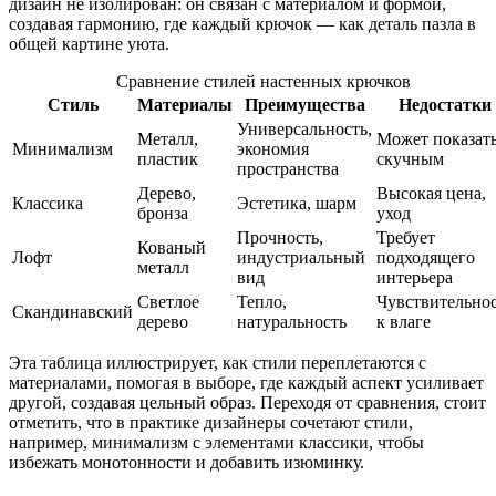
дизайн не изолирован: он связан с материалом и формой,
создавая гармонию, где каждый крючок — как деталь пазла в
общей картине уюта.
Сравнение стилей настенных крючков
Стиль
Материалы
Преимущества
Недостатки
Универсальность,
Металл,
Может показат
Минимализм
экономия
пластик
скучным
пространства
Дерево,
Высокая цена,
Классика
Эстетика, шарм
бронза
уход
Прочность,
Требует
Кованый
Лофт
индустриальный
подходящего
металл
вид
интерьера
Светлое
Тепло,
Чувствительно
Скандинавский
дерево
натуральность
к влаге
Эта таблица иллюстрирует, как стили переплетаются с
материалами, помогая в выборе, где каждый аспект усиливает
другой, создавая цельный образ. Переходя от сравнения, стоит
отметить, что в практике дизайнеры сочетают стили,
например, минимализм с элементами классики, чтобы
избежать монотонности и добавить изюминку.