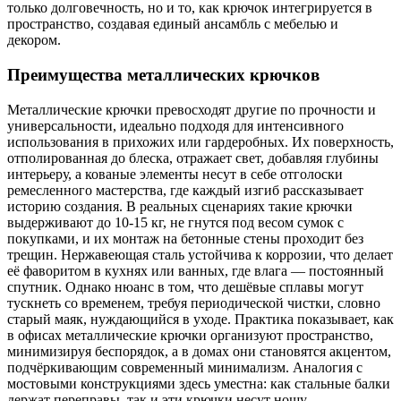
только долговечность, но и то, как крючок интегрируется в
пространство, создавая единый ансамбль с мебелью и
декором.
Преимущества металлических крючков
Металлические крючки превосходят другие по прочности и
универсальности, идеально подходя для интенсивного
использования в прихожих или гардеробных. Их поверхность,
отполированная до блеска, отражает свет, добавляя глубины
интерьеру, а кованые элементы несут в себе отголоски
ремесленного мастерства, где каждый изгиб рассказывает
историю создания. В реальных сценариях такие крючки
выдерживают до 10-15 кг, не гнутся под весом сумок с
покупками, и их монтаж на бетонные стены проходит без
трещин. Нержавеющая сталь устойчива к коррозии, что делает
её фаворитом в кухнях или ванных, где влага — постоянный
спутник. Однако нюанс в том, что дешёвые сплавы могут
тускнеть со временем, требуя периодической чистки, словно
старый маяк, нуждающийся в уходе. Практика показывает, как
в офисах металлические крючки организуют пространство,
минимизируя беспорядок, а в домах они становятся акцентом,
подчёркивающим современный минимализм. Аналогия с
мостовыми конструкциями здесь уместна: как стальные балки
держат переправы, так и эти крючки несут ношу