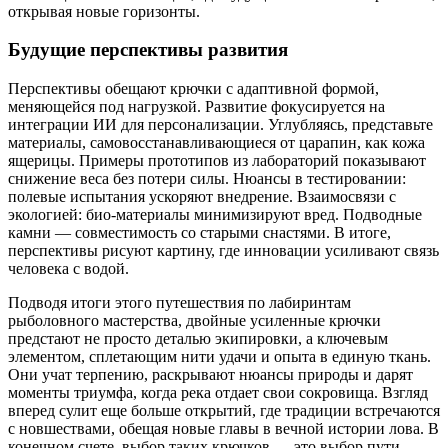
открывая новые горизонты.
Будущие перспективы развития
Перспективы обещают крючки с адаптивной формой,
меняющейся под нагрузкой. Развитие фокусируется на
интеграции ИИ для персонализации. Углубляясь, представьте
материалы, самовосстанавливающиеся от царапин, как кожа
ящерицы. Примеры прототипов из лабораторий показывают
снижение веса без потери силы. Нюансы в тестировании:
полевые испытания ускоряют внедрение. Взаимосвязи с
экологией: био-материалы минимизируют вред. Подводные
камни — совместимость со старыми снастями. В итоге,
перспективы рисуют картину, где инновации усиливают связь
человека с водой.
Подводя итоги этого путешествия по лабиринтам
рыболовного мастерства, двойные усиленные крючки
предстают не просто деталью экипировки, а ключевым
элементом, сплетающим нити удачи и опыта в единую ткань.
Они учат терпению, раскрывают нюансы природы и дарят
моменты триумфа, когда река отдает свои сокровища. Взгляд
вперед сулит еще больше открытий, где традиции встречаются
с новшествами, обещая новые главы в вечной истории лова. В
конечном счете, выбор таких крючков — это выбор пути,