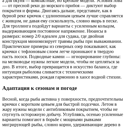
а для окуня — компактные, но крепкие модели. Условия лова
— от пресной реки до морского прибоя — диктуют выбор
покрытия и формы. Двигаясь дальше, представьте, как в
бурной реке крючок с удлиненным цевьем лучше справляется
с живцом, не давая ему соскользнуть, словно якорь в песке.
Для троллинга подойдут варианты с усиленным кольцом,
выдерживающим постоянное напряжение. Нюансы в
размерах: номер 2/0 идеален для судака, где двойная
конструкция минимизирует травмы рыбы при вываживании.
Практические примеры из северных озер показывают, как
крючки с тефлоновым слоем легче проникают в твердую
пасть лосося. Подводные камни — игнорирование глубины:
на мелководье нужны легкие модели, чтобы не цепляться за
дно. В итоге, выбор превращается в искусство баланса, где
интуиция рыболова сливается с техническими
характеристиками, рождая гармонию в хаосе водной стихии.
Адаптация к сезонам и погоде
Весной, когда рыба активна у поверхности, предпочтительны
крючки с коротким цевьем для быстрой подсечки. Летом в
жару нужны модели с антибликовым покрытием, чтобы не
спугнуть осторожную добычу. Углубляясь, осенью усиленные
варианты помогают в борьбе с мощными рывками
мигрирующей рыбы, словно корни, удерживающие дерево в