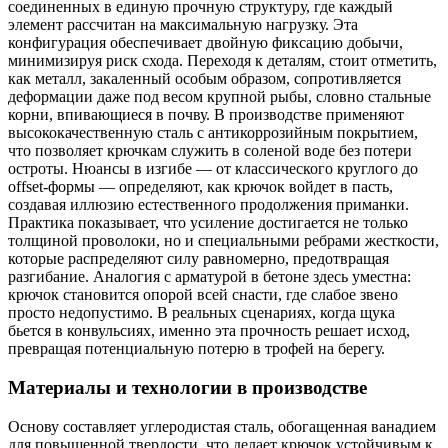
соединенных в единую прочную структуру, где каждый
элемент рассчитан на максимальную нагрузку. Эта
конфигурация обеспечивает двойную фиксацию добычи,
минимизируя риск схода. Переходя к деталям, стоит отметить,
как металл, закаленный особым образом, сопротивляется
деформации даже под весом крупной рыбы, словно стальные
корни, впивающиеся в почву. В производстве применяют
высококачественную сталь с антикоррозийным покрытием,
что позволяет крючкам служить в соленой воде без потери
остроты. Нюансы в изгибе — от классического круглого до
offset-формы — определяют, как крючок войдет в пасть,
создавая иллюзию естественного продолжения приманки.
Практика показывает, что усиление достигается не только
толщиной проволоки, но и специальными ребрами жесткости,
которые распределяют силу равномерно, предотвращая
разгибание. Аналогия с арматурой в бетоне здесь уместна:
крючок становится опорой всей снасти, где слабое звено
просто недопустимо. В реальных сценариях, когда щука
бьется в конвульсиях, именно эта прочность решает исход,
превращая потенциальную потерю в трофей на берегу.
Материалы и технологии в производстве
Основу составляет углеродистая сталь, обогащенная ванадием
для повышенной твердости, что делает крючок устойчивым к