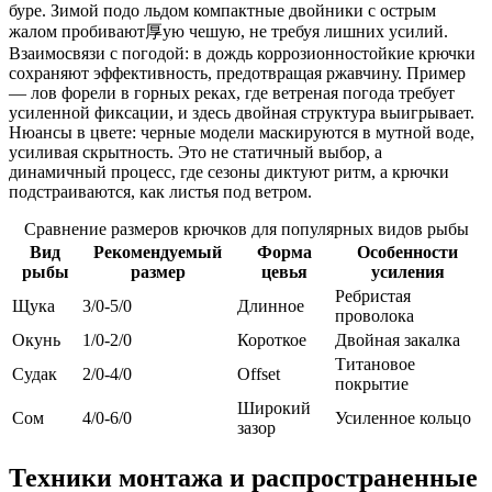
буре. Зимой подо льдом компактные двойники с острым
жалом пробивают厚ую чешую, не требуя лишних усилий.
Взаимосвязи с погодой: в дождь коррозионностойкие крючки
сохраняют эффективность, предотвращая ржавчину. Пример
— лов форели в горных реках, где ветреная погода требует
усиленной фиксации, и здесь двойная структура выигрывает.
Нюансы в цвете: черные модели маскируются в мутной воде,
усиливая скрытность. Это не статичный выбор, а
динамичный процесс, где сезоны диктуют ритм, а крючки
подстраиваются, как листья под ветром.
Сравнение размеров крючков для популярных видов рыбы
Вид
Рекомендуемый
Форма
Особенности
рыбы
размер
цевья
усиления
Ребристая
Щука
3/0-5/0
Длинное
проволока
Окунь
1/0-2/0
Короткое
Двойная закалка
Титановое
Судак
2/0-4/0
Offset
покрытие
Широкий
Сом
4/0-6/0
Усиленное кольцо
зазор
Техники монтажа и распространенные