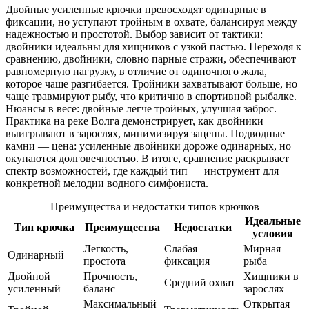
Двойные усиленные крючки превосходят одинарные в
фиксации, но уступают тройным в охвате, балансируя между
надежностью и простотой. Выбор зависит от тактики:
двойники идеальны для хищников с узкой пастью. Переходя к
сравнению, двойники, словно парные стражи, обеспечивают
равномерную нагрузку, в отличие от одиночного жала,
которое чаще разгибается. Тройники захватывают больше, но
чаще травмируют рыбу, что критично в спортивной рыбалке.
Нюансы в весе: двойные легче тройных, улучшая заброс.
Практика на реке Волга демонстрирует, как двойники
выигрывают в зарослях, минимизируя зацепы. Подводные
камни — цена: усиленные двойники дороже одинарных, но
окупаются долговечностью. В итоге, сравнение раскрывает
спектр возможностей, где каждый тип — инструмент для
конкретной мелодии водного симфониста.
Преимущества и недостатки типов крючков
Идеальные
Тип крючка
Преимущества
Недостатки
условия
Легкость,
Слабая
Мирная
Одинарный
простота
фиксация
рыба
Двойной
Прочность,
Хищники в
Средний охват
усиленный
баланс
зарослях
Максимальный
Открытая