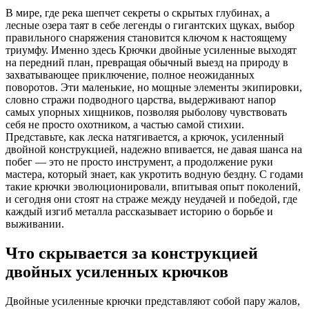
В мире, где река шепчет секреты о скрытых глубинах, а
лесные озера таят в себе легенды о гигантских щуках, выбор
правильного снаряжения становится ключом к настоящему
триумфу. Именно здесь Крючки двойные усиленные выходят
на передний план, превращая обычный выезд на природу в
захватывающее приключение, полное неожиданных
поворотов. Эти маленькие, но мощные элементы экипировки,
словно стражи подводного царства, выдерживают напор
самых упорных хищников, позволяя рыболову чувствовать
себя не просто охотником, а частью самой стихии.
Представьте, как леска натягивается, а крючок, усиленный
двойной конструкцией, надежно впивается, не давая шанса на
побег — это не просто инструмент, а продолжение руки
мастера, который знает, как укротить водную бездну. С годами
такие крючки эволюционировали, впитывая опыт поколений,
и сегодня они стоят на страже между неудачей и победой, где
каждый изгиб металла рассказывает историю о борьбе и
выживании.
Что скрывается за конструкцией
двойных усиленных крючков
Двойные усиленные крючки представляют собой пару жалов,