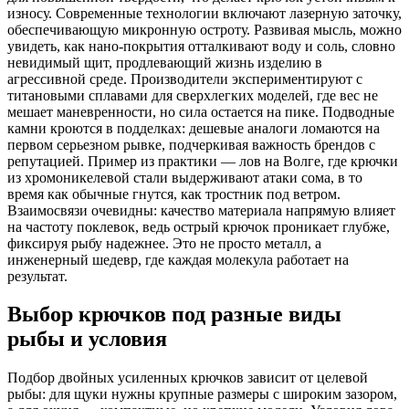
износу. Современные технологии включают лазерную заточку,
обеспечивающую микронную остроту. Развивая мысль, можно
увидеть, как нано-покрытия отталкивают воду и соль, словно
невидимый щит, продлевающий жизнь изделию в
агрессивной среде. Производители экспериментируют с
титановыми сплавами для сверхлегких моделей, где вес не
мешает маневренности, но сила остается на пике. Подводные
камни кроются в подделках: дешевые аналоги ломаются на
первом серьезном рывке, подчеркивая важность брендов с
репутацией. Пример из практики — лов на Волге, где крючки
из хромоникелевой стали выдерживают атаки сома, в то
время как обычные гнутся, как тростник под ветром.
Взаимосвязи очевидны: качество материала напрямую влияет
на частоту поклевок, ведь острый крючок проникает глубже,
фиксируя рыбу надежнее. Это не просто металл, а
инженерный шедевр, где каждая молекула работает на
результат.
Выбор крючков под разные виды
рыбы и условия
Подбор двойных усиленных крючков зависит от целевой
рыбы: для щуки нужны крупные размеры с широким зазором,