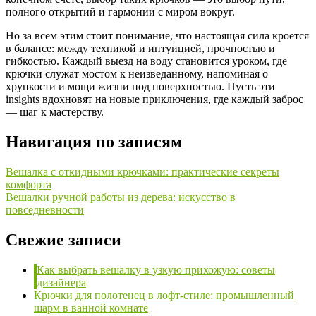
полного открытий и гармонии с миром вокруг.
Но за всем этим стоит понимание, что настоящая сила кроется
в балансе: между техникой и интуицией, прочностью и
гибкостью. Каждый выезд на воду становится уроком, где
крючки служат мостом к неизведанному, напоминая о
хрупкости и мощи жизни под поверхностью. Пусть эти
insights вдохновят на новые приключения, где каждый заброс
— шаг к мастерству.
Навигация по записям
Вешалка с откидными крючками: практические секреты
комфорта
Вешалки ручной работы из дерева: искусство в
повседневности
Свежие записи
Как выбрать вешалку в узкую прихожую: советы
дизайнера
Крючки для полотенец в лофт-стиле: промышленный
шарм в ванной комнате