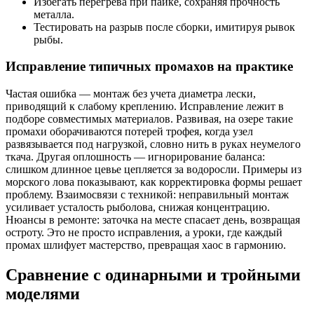
Избегать перегрева при пайке, сохраняя прочность
металла.
Тестировать на разрыв после сборки, имитируя рывок
рыбы.
Исправление типичных промахов на практике
Частая ошибка — монтаж без учета диаметра лески,
приводящий к слабому креплению. Исправление лежит в
подборе совместимых материалов. Развивая, на озере такие
промахи оборачиваются потерей трофея, когда узел
развязывается под нагрузкой, словно нить в руках неумелого
ткача. Другая оплошность — игнорирование баланса:
слишком длинное цевье цепляется за водоросли. Примеры из
морского лова показывают, как корректировка формы решает
проблему. Взаимосвязи с техникой: неправильный монтаж
усиливает усталость рыболова, снижая концентрацию.
Нюансы в ремонте: заточка на месте спасает день, возвращая
остроту. Это не просто исправления, а уроки, где каждый
промах шлифует мастерство, превращая хаос в гармонию.
Сравнение с одинарными и тройными
моделями