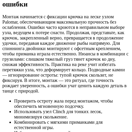
ошибки
Монтаж начинается с фиксации крючка на леске узлом
Palomar, обеспечивающим максимальную прочность без
ослабления. Ошибки часто кроются в неправильном выборе
узла, ведущем к потере снасти. Продолжая, представьте, как
крючок, закрепленный верно, превращается в продолжение
удочки, передавая каждое движение рыбы напрямую. Для
спиннинга двойники монтируют с офсетным креплением,
чтобы приманка играла естественно. Нюансы в комбинации с
грузилами: слишком тяжелый груз тянет крючок ко дну,
снижая эффективность. Практика на реке учит избегать
перетяжки узла, что деформирует кольцо. Подводные камни
— игнорирование остроты: тупой крючок скользит, не
фиксируя. В итоге, монтаж — это ритуал, где точность
рождает уверенность, а ошибки учат ценить каждую деталь в
танце с природой.
Проверить остроту жала перед монтажом, чтобы
обеспечить мгновенную подсечку.
Использовать узел Clinch для тонких лесок,
минимизируя скольжение.
Комбинировать с мягкими приманками для
естественной игры.