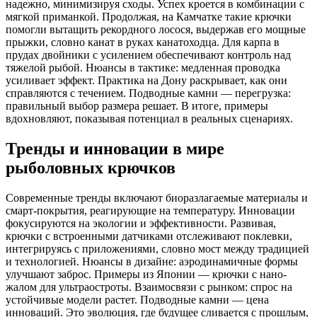
надежно, минимизируя сходы. Успех кроется в комбинации с
мягкой приманкой. Продолжая, на Камчатке такие крючки
помогли вытащить рекордного лосося, выдержав его мощные
прыжки, словно канат в руках канатоходца. Для карпа в
прудах двойники с усилением обеспечивают контроль над
тяжелой рыбой. Нюансы в тактике: медленная проводка
усиливает эффект. Практика на Дону раскрывает, как они
справляются с течением. Подводные камни — перегрузка:
правильный выбор размера решает. В итоге, примеры
вдохновляют, показывая потенциал в реальных сценариях.
Тренды и инновации в мире
рыболовных крючков
Современные тренды включают биоразлагаемые материалы и
смарт-покрытия, реагирующие на температуру. Инновации
фокусируются на экологии и эффективности. Развивая,
крючки с встроенными датчиками отслеживают поклевки,
интегрируясь с приложениями, словно мост между традицией
и технологией. Нюансы в дизайне: аэродинамичные формы
улучшают заброс. Примеры из Японии — крючки с нано-
жалом для ультраостроты. Взаимосвязи с рынком: спрос на
устойчивые модели растет. Подводные камни — цена
инноваций. Это эволюция, где будущее сливается с прошлым,