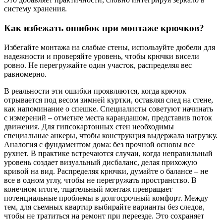
систему хранения.
Как избежать ошибок при монтаже крючков?
Избегайте монтажа на слабые стены, используйте дюбели для
надежности и проверяйте уровень, чтобы крючки висели
ровно. Не перегружайте один участок, распределяя вес
равномерно.
В реальности эти ошибки проявляются, когда крючок
отрывается под весом зимней куртки, оставляя след на стене,
как напоминание о спешке. Специалисты советуют начинать
с измерений – отметьте места карандашом, представив поток
движения. Для гипсокартонных стен необходимы
специальные анкеры, чтобы конструкция выдержала нагрузку.
Аналогия с фундаментом дома: без прочной основы все
рухнет. В практике встречаются случаи, когда неправильный
уровень создает визуальный дисбаланс, делая прихожую
кривой на вид. Распределяя крючки, думайте о балансе – не
все в одном углу, чтобы не перегружать пространство. В
конечном итоге, тщательный монтаж превращает
потенциальные проблемы в долгосрочный комфорт. Между
тем, для съемных квартир выбирайте варианты без следов,
чтобы не тратиться на ремонт при переезде. Это сохраняет