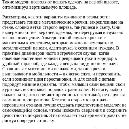
Такие модели позволяют вешать одежду на разной высоте,
оптимизируя вертикальную площадь.
Рассмотрим, как эти варианты оживают в реальности:
представьте тонкие металлические крючки, закрепленные на
стене, словно ветви старого дерева, тянущиеся к свету. Они
выдерживают вес верхней одежды, не перегружая визуально
тесное помещение. Альтернативой служат крючки с
магнитным креплением, которые можно перемещать по
металлической панели, адаптируясь к сезонным нуждам. В
практике дизайнеров часто встречаются случаи, когда
обычные настенные модели превращают узкий коридор в
удобный гардероб, где каждая вещь на виду, но не мешает.
Сравнивая с массивными вешалками, такие крючки
выигрывают в мобильности – их легко снять и переставить,
если возникнет идея перестановки. А для семей с детьми
подойдут низкие варианты, чтобы малыши сами вешали свои
курточки, воспитывая порядок с ранних лет. В итоге, выбор
падает на те, что сочетают прочность с эстетикой, не нарушая
гармонии пространства. Кстати, в старых квартирах с
неровными стенами лучше отдавать предпочтение моделям на
самоклеящейся основе, чтобы избежать сверления и сохранить
целостность покрытия. Это позволяет экспериментировать, не
рискуя повредить отделку.