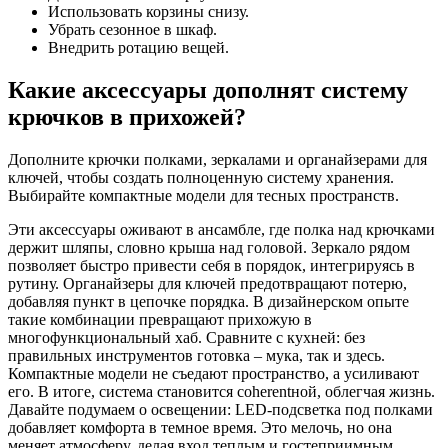
Использовать корзины снизу.
Убрать сезонное в шкаф.
Внедрить ротацию вещей.
Какие аксессуары дополнят систему
крючков в прихожей?
Дополните крючки полками, зеркалами и органайзерами для
ключей, чтобы создать полноценную систему хранения.
Выбирайте компактные модели для тесных пространств.
Эти аксессуары оживают в ансамбле, где полка над крючками
держит шляпы, словно крыша над головой. Зеркало рядом
позволяет быстро привести себя в порядок, интегрируясь в
рутину. Органайзеры для ключей предотвращают потерю,
добавляя пункт в цепочке порядка. В дизайнерском опыте
такие комбинации превращают прихожую в
многофункциональный хаб. Сравните с кухней: без
правильных инструментов готовка – мука, так и здесь.
Компактные модели не съедают пространство, а усиливают
его. В итоге, система становится coherentной, облегчая жизнь.
Давайте подумаем о освещении: LED-подсветка под полками
добавляет комфорта в темное время. Это мелочь, но она
меняет атмосферу, делая вход теплым и гостеприимным.