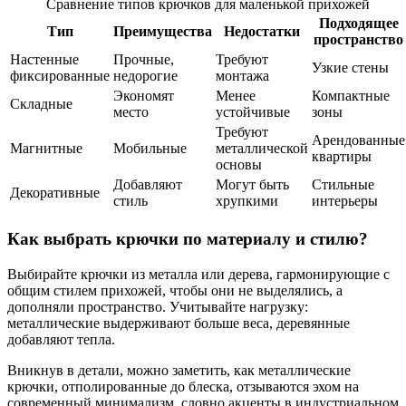
Сравнение типов крючков для маленькой прихожей
Подходящее
Тип
Преимущества
Недостатки
пространство
Настенные
Прочные,
Требуют
Узкие стены
фиксированные
недорогие
монтажа
Экономят
Менее
Компактные
Складные
место
устойчивые
зоны
Требуют
Арендованные
Магнитные
Мобильные
металлической
квартиры
основы
Добавляют
Могут быть
Стильные
Декоративные
стиль
хрупкими
интерьеры
Как выбрать крючки по материалу и стилю?
Выбирайте крючки из металла или дерева, гармонирующие с
общим стилем прихожей, чтобы они не выделялись, а
дополняли пространство. Учитывайте нагрузку:
металлические выдерживают больше веса, деревянные
добавляют тепла.
Вникнув в детали, можно заметить, как металлические
крючки, отполированные до блеска, отзываются эхом на
современный минимализм, словно акценты в индустриальном