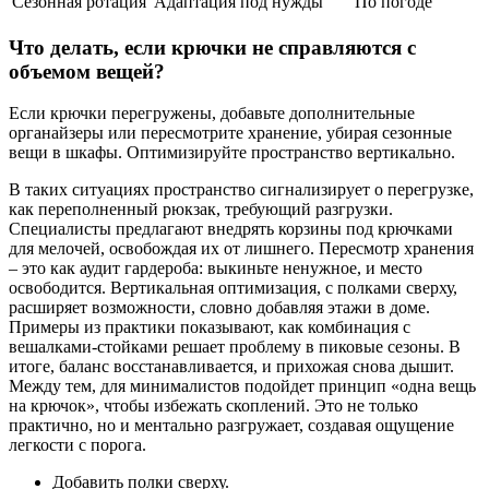
Сезонная ротация
Адаптация под нужды
По погоде
Что делать, если крючки не справляются с
объемом вещей?
Если крючки перегружены, добавьте дополнительные
органайзеры или пересмотрите хранение, убирая сезонные
вещи в шкафы. Оптимизируйте пространство вертикально.
В таких ситуациях пространство сигнализирует о перегрузке,
как переполненный рюкзак, требующий разгрузки.
Специалисты предлагают внедрять корзины под крючками
для мелочей, освобождая их от лишнего. Пересмотр хранения
– это как аудит гардероба: выкиньте ненужное, и место
освободится. Вертикальная оптимизация, с полками сверху,
расширяет возможности, словно добавляя этажи в доме.
Примеры из практики показывают, как комбинация с
вешалками-стойками решает проблему в пиковые сезоны. В
итоге, баланс восстанавливается, и прихожая снова дышит.
Между тем, для минималистов подойдет принцип «одна вещь
на крючок», чтобы избежать скоплений. Это не только
практично, но и ментально разгружает, создавая ощущение
легкости с порога.
Добавить полки сверху.