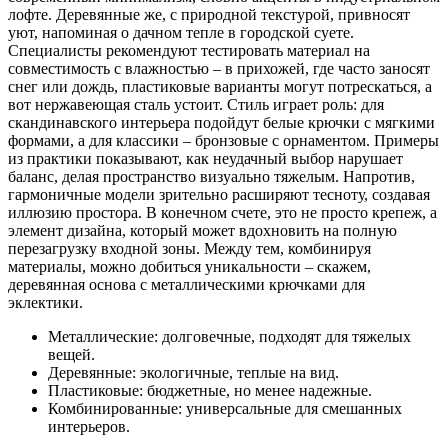
лофте. Деревянные же, с природной текстурой, привносят
уют, напоминая о дачном тепле в городской суете.
Специалисты рекомендуют тестировать материал на
совместимость с влажностью – в прихожей, где часто заносят
снег или дождь, пластиковые варианты могут потрескаться, а
вот нержавеющая сталь устоит. Стиль играет роль: для
скандинавского интерьера подойдут белые крючки с мягкими
формами, а для классики – бронзовые с орнаментом. Примеры
из практики показывают, как неудачный выбор нарушает
баланс, делая пространство визуально тяжелым. Напротив,
гармоничные модели зрительно расширяют тесноту, создавая
иллюзию простора. В конечном счете, это не просто крепеж, а
элемент дизайна, который может вдохновить на полную
перезагрузку входной зоны. Между тем, комбинируя
материалы, можно добиться уникальности – скажем,
деревянная основа с металлическими крючками для
эклектики.
Металлические: долговечные, подходят для тяжелых
вещей.
Деревянные: экологичные, теплые на вид.
Пластиковые: бюджетные, но менее надежные.
Комбинированные: универсальные для смешанных
интерьеров.