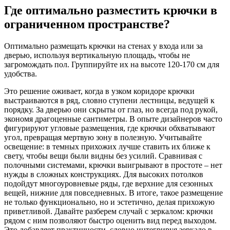
Где оптимально разместить крючки в
ограниченном пространстве?
Оптимально размещать крючки на стенах у входа или за
дверью, используя вертикальную площадь, чтобы не
загромождать пол. Группируйте их на высоте 120-170 см для
удобства.
Это решение оживает, когда в узком коридоре крючки
выстраиваются в ряд, словно ступени лестницы, ведущей к
порядку. За дверью они скрыты от глаз, но всегда под рукой,
экономя драгоценные сантиметры. В опыте дизайнеров часто
фигурируют угловые размещения, где крючки обхватывают
угол, превращая мертвую зону в полезную. Учитывайте
освещение: в темных прихожих лучше ставить их ближе к
свету, чтобы вещи были видны без усилий. Сравнивая с
полочными системами, крючки выигрывают в простоте – нет
нужды в сложных конструкциях. Для высоких потолков
подойдут многоуровневые ряды, где верхние для сезонных
вещей, нижние для повседневных. В итоге, такое размещение
не только функционально, но и эстетично, делая прихожую
приветливой. Давайте разберем случай с зеркалом: крючки
рядом с ним позволяют быстро оценить вид перед выходом.
Это добавляет практичности, словно интегрируя зеркало в