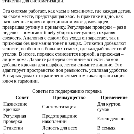
этикетки для систематизации.
Эта система работает, как часы в механизме, где каждая деталь
на своем месте, предотвращая хаос. В практике видно, как
назначенные крючки дисциплинируют домочадцев,
превращая рутину в привычку. Регулярные проверки – раз в
неделю – помогают timely убирать ненужное, сохраняя
свежесть. Аналогия с садом: без ухода он зарастает, так и
прихожая без внимания тонет в вещах. Этикетки добавляют
ясности, особенно в больших семьях, где каждый знает свой
уголок. В итоге, порядок становится нормой, а прихожая –
лицом дома. Давайте разберем сезонные аспекты: зимой
добавьте крючки для шарфов, летом снимите лишние. Это
адаптирует пространство под реальность, усиливая удобство.
В старых домах с ограниченным местом такая организация –
ключ к гармонии.
Советы по поддержанию порядка
Совет
Преимущество
Применение
Назначение
Для курток,
Систематизация
крючков
сумок
Регулярная
Предотвращение
Еженедельно
проверка
накоплений
Этикетки
Ясность для всех
В семьях