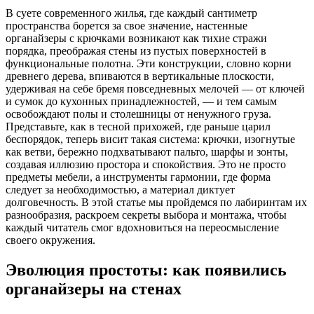
В суете современного жилья, где каждый сантиметр
пространства борется за свое значение, настенные
органайзеры с крючками возникают как тихие стражи
порядка, преображая стены из пустых поверхностей в
функциональные полотна. Эти конструкции, словно корни
древнего дерева, впиваются в вертикальные плоскости,
удерживая на себе бремя повседневных мелочей — от ключей
и сумок до кухонных принадлежностей, — и тем самым
освобождают полы и столешницы от ненужного груза.
Представьте, как в тесной прихожей, где раньше царил
беспорядок, теперь висит такая система: крючки, изогнутые
как ветви, бережно подхватывают пальто, шарфы и зонты,
создавая иллюзию простора и спокойствия. Это не просто
предметы мебели, а инструменты гармонии, где форма
следует за необходимостью, а материал диктует
долговечность. В этой статье мы пройдемся по лабиринтам их
разнообразия, раскроем секреты выбора и монтажа, чтобы
каждый читатель смог вдохновиться на переосмысление
своего окружения.
Эволюция простоты: как появились
органайзеры на стенах