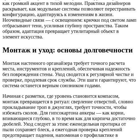
как громкий акцент в тихой мелодии. Практика дизайнеров
раскрывает, как модульные системы позволяют перестраивать
конфигурацию, адаптируясь к изменениям в жизни.
Неочевидные связи — с освещением: крючки под светом ламп
отбрасывают тени, усиливая глубину пространства. Таким
образом, адаптация превращает утилитарный объект в
элемент искусства.
Монтаж и уход: основы долговечности
Монтаж настенного органайзера требует точного расчета
места, инструментов и креплений, обеспечивая надежность
без повреждения стены. Уход сводится к регулярной чистке и
проверке, продлевая срок службы. Эти шаги гарантируют, что
система останется верным союзником годами.
Начиная с разметки, где уровень становится компасом,
монтаж превращается в ритуал: сверление отверстий, словно
прокладывание троп в джунглях, требует точности, чтобы
избежать сколов. Для гипсокартона анкеры — как корни,
впивающиеся глубоко, в то время как для кирпича достаточно
дюбелей. Уход следует за этим: еженедельная протирка от
пыли сохраняет блеск, а ежегодная проверка креплений
предотвращает падения, напоминая о профилактике в