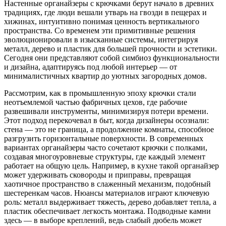
Настенные органайзеры с крючками берут начало в древних
традициях, где люди вешали утварь на гвозди в пещерах и
хижинах, интуитивно понимая ценность вертикального
пространства. Со временем эти примитивные решения
эволюционировали в изысканные системы, интегрируя
металл, дерево и пластик для большей прочности и эстетики.
Сегодня они представляют собой симбиоз функциональности
и дизайна, адаптируясь под любой интерьер — от
минималистичных квартир до уютных загородных домов.
Рассмотрим, как в промышленную эпоху крючки стали
неотъемлемой частью фабричных цехов, где рабочие
развешивали инструменты, минимизируя потери времени.
Этот подход перекочевал в быт, когда дизайнеры осознали:
стена — это не граница, а продолжение комнаты, способное
разгрузить горизонтальные поверхности. В современных
вариантах органайзеры часто сочетают крючки с полками,
создавая многоуровневые структуры, где каждый элемент
работает на общую цель. Например, в кухне такой органайзер
может удерживать сковороды и приправы, превращая
хаотичное пространство в слаженный механизм, подобный
шестеренкам часов. Нюансы материалов играют ключевую
роль: металл выдерживает тяжесть, дерево добавляет тепла, а
пластик обеспечивает легкость монтажа. Подводные камни
здесь — в выборе креплений, ведь слабый дюбель может