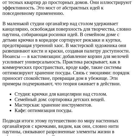
от тесных квартир до просторных домов. Они иллюстрируют
эффективность. Это мост от абстрактных идей к
повседневному применению.
В маленькой студии органайзер над столом удерживает
канцелярию, освобождая поверхность для творчества, словно
паутина, собирающая росинки идей. В семейном доме с
детьми крючки в коридоре сортируют рюкзаки и куртки,
предотвращая утренний хаос. В мастерской художника они
развешивают кисти и краски, создавая палитру доступности.
Нюансы — в кастомизации: добавление корзин для мелочей
усиливает универсальность. Практика раскрывает, как в
коммерческих пространствах, вроде кафе, такие системы
оптимизируют хранение посуды. Связь с эмоциями: порядок
приносит спокойствие, превращая дом в убежище. Эти
примеры подчеркивают, что теория оживает в действии.
Студия: крючки для канцелярии над столом.
Семейный дом: сортировка детских вещей.
Мастерская: хранение инструментов.
Кафе: оптимизация посуды.
Подводя итоги этому путешествию по миру настенных
органайзеров с крючками, видим, как они, словно нити
паутины, связывают разрозненные элементы жизни в