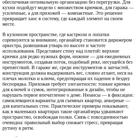
обеспечивая оптимальную организацию без перегрузки. Для
кухни подойдут модели с множеством крючков, для гаража —
усиленные, а для прихожей — компактные. Это решение
превращает хаос в систему, где каждый элемент на своем
месте.
В кухонном пространстве, где кастрюли и лопатки
соревнуются за внимание, органайзер становится дирижером
оркестра, развешивая утварь по высоте и частоте
использования. Представьте стену над плитой: верхние
крючки для редко нужных форм, нижние — для ежедневных
инструментов, создавая поток, подобный реке, несущейся без
препятствий. В гараже же, среди инструментов и запчастей,
конструкция должна выдерживать вес, словно атлант, неся на
плечах молотки и ключи, предотвращая их падение в бездну
беспорядка. Прихожая требует элегантности: тонкие крючки
для ключей и сумок, интегрированные в дизайн, чтобы не
нарушать первое впечатление о доме. Нюансы — в фиксации:
самоклеящиеся варианты для съемных квартир, анкерные —
для капитальных стен. Практические примеры показывают,
как в маленьких квартирах такие органайзеры удваивают
пространство, освобождая полки. Связь с повседневностью
очевидна: правильный выбор снижает стресс, превращая
рутину в ритм.