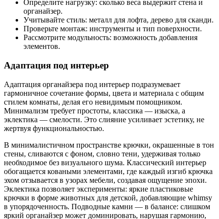
Определите нагрузку: сколько веса выдержит стена и
органайзер.
Учитывайте стиль: металл для лофта, дерево для сканди.
Проверьте монтаж: инструменты и тип поверхности.
Рассмотрите модульность: возможность добавления
элементов.
Адаптация под интерьер
Адаптация органайзера под интерьер подразумевает
гармоничное сочетание формы, цвета и материала с общим
стилем комнаты, делая его невидимым помощником.
Минимализм требует простоты, классика — изыска, а
эклектика — смелости. Это слияние усиливает эстетику, не
жертвуя функциональностью.
В минималистичном пространстве крючки, окрашенные в тон
стены, сливаются с фоном, словно тени, удерживая только
необходимое без визуального шума. Классический интерьер
обогащается коваными элементами, где каждый изгиб крючка
эхом отзывается в узорах мебели, создавая ощущение эпохи.
Эклектика позволяет эксперименты: яркие пластиковые
крючки в форме животных для детской, добавляющие whimsy
в упорядоченность. Подводные камни — в балансе: слишком
яркий органайзер может доминировать, нарушая гармонию,